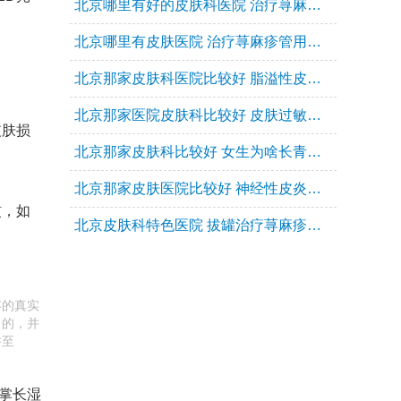
北京哪里有好的皮肤科医院 治疗荨麻疹管用的药？
验科等十余个临床科室和医技科室.细
分出白癜风,银屑病,皮炎,湿疹,荨麻疹,
北京哪里有皮肤医院 治疗荨麻疹管用的药都有哪些？
痤疮,疤痕,胎记等诊疗科室,专业开展
治疗,保健,康复,科研活动,造福患者,攻
克医疗难关.同时开设特需门诊,为特需
北京那家皮肤科医院比较好 脂溢性皮炎晚上特别痒？
人群提供便捷通道.北京华医中西医结
合皮肤病医院不断坚持着“以中医为基
北京那家医院皮肤科比较好 皮肤过敏与湿疹的区别是什么？
础,以西医为先导,以患者为中心,以专
皮肤损
业塑品牌”的经营理念,不断的引进高素
北京那家皮肤科比较好 女生为啥长青春痘该怎么办？
质人才,高科技设备,在提供高标准的服
务基础上,致力于打造皮肤病专业品牌.
北京那家皮肤医院比较好 神经性皮炎后变黑该怎么办？
惯，如
北京皮肤科特色医院 拔罐治疗荨麻疹管用吗？
容的真实
目的，并
件至
手掌长湿