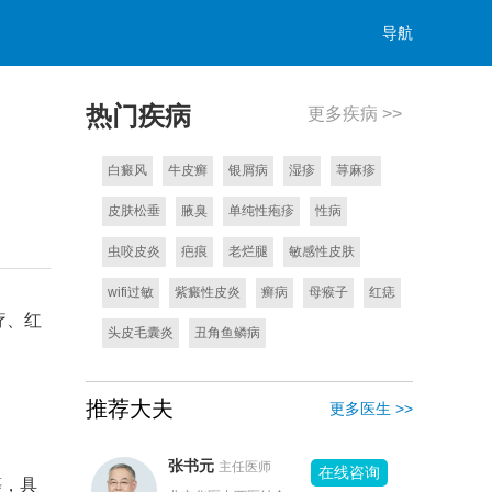
导航
热门疾病
更多疾病 >>
白癜风
牛皮癣
银屑病
湿疹
荨麻疹
皮肤松垂
腋臭
单纯性疱疹
性病
虫咬皮炎
疤痕
老烂腿
敏感性皮肤
wifi过敏
紫癜性皮炎
癣病
母瘊子
红痣
疗、红
头皮毛囊炎
丑角鱼鳞病
推荐大夫
更多医生 >>
张书元
主任医师
在线咨询
等，具