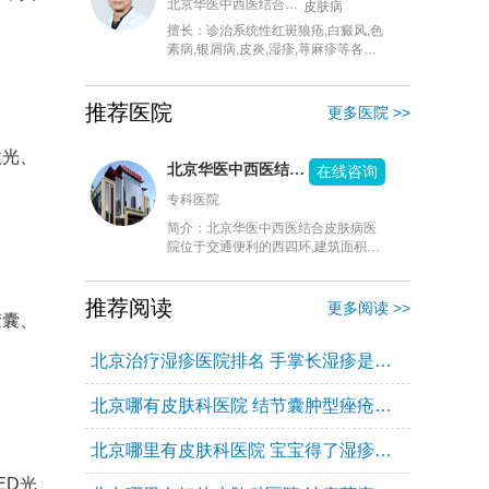
北京华医中西医结合皮肤病医院
皮肤病
擅长：诊治系统性红斑狼疮,白癜风,色
素病,银屑病,皮炎,湿疹,荨麻疹等各种
皮肤常见,疑难疾病.
推荐医院
更多医院 >>
激光、
北京华医中西医结合皮肤病医院
在线咨询
专科医院
简介：北京华医中西医结合皮肤病医
院位于交通便利的西四环,建筑面积
15000平方米,共设病床200张,医疗设
施齐全,是一所“中西医结合”皮肤病医
院,国家医保定点医院,城乡居民医保定
推荐阅读
更多阅读 >>
胶囊、
点医院.“华医”发挥中,西医药学的优势,
形成优势互补,以患者为中心,以疗效为
先导,向患者提供中西医结合治疗方
北京治疗湿疹医院排名 手掌长湿疹是怎么回事？
法.“华医”是一家皮肤专业医院,本着科
室细分化,诊疗专业化,服务人性化,流
北京哪有皮肤科医院 结节囊肿型痤疮治疗都有什么？
程标准化,经营国际化的理念,为患者提
供高品质,高附加值的疾病治疗方案和
北京哪里有皮肤科医院 宝宝得了湿疹该怎么治疗呢？
健康方案.医院下设皮肤科,皮肤病专
业,性传播疾病专业,医疗美容科,美容
ED光
皮肤科,中西医结合科,中医科,医学检