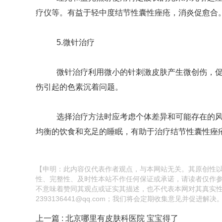
疗仪等。有益于轻中度结节性囊性痤疮，消炎促愈合
5.微针治疗
微针治疗利用微小的针刺激皮肤产生微创伤，促进
伤引起的色素沉着问题。
选择治疗方法时应考虑个体差异和可能存在的风险
均衡的饮食和充足的睡眠，有助于治疗结节性囊性痤
【申明：此内容仅代表作者观点，与本网站无关。其原创性
性、完整性、及时性本站不作任何保证或承诺，请读者仅作
不意味着赞同其观点或证实其描述，也不代表本网对其真实
2393136441@qq.com；我们将会定期收集意见并促进解决
上一篇 : 北京哪里有皮肤科医院 宝宝得了